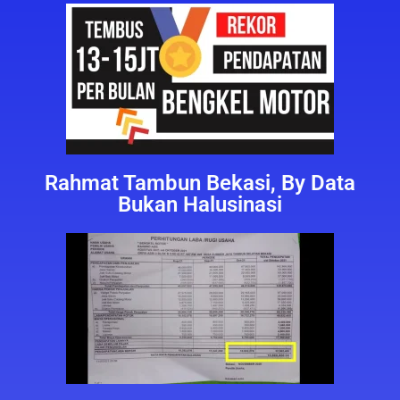
Rahmat Tambun Bekasi, By Data
Bukan Halusinasi